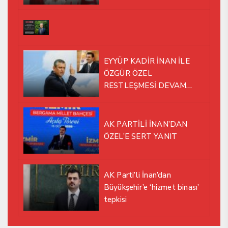
EYYÜP KADİR İNAN İLE
ÖZGÜR ÖZEL
RESTLEŞMESİ DEVAM
EDİYOR
AK PARTİLİ İNAN’DAN
ÖZEL’E SERT YANIT
AK Parti’li İnan’dan
Büyükşehir’e ‘hizmet binası’
tepkisi