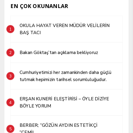
EN ÇOK OKUNANLAR
OKULA HAYAT VEREN MÜDÜR VELİLERİN
1
BAŞ TACI
Bakan Göktaş’tan açıklama bekliyoruz
2
Cumhuriyetimizi her zamankinden daha güçlü
3
tutmak hepimizin tarihsel sorumluluğudur.
ERŞAN KUNERİ ELEŞTİRİSİ – ÖYLE DİZİYE
4
BÖYLE YORUM
BERBER; “GÖZÜN AYDIN ESTETİKÇİ
5
“CEMİL