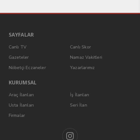
SAYFALAR
Canlı TV
Canlı Skor
Gazeteler
Namaz Vakitleri
Nöbetçi Eczaneler
Yazarlarımız
KURUMSAL
Araç İlanları
İş İlanları
Usta İlanları
Seri İlan
Firmalar