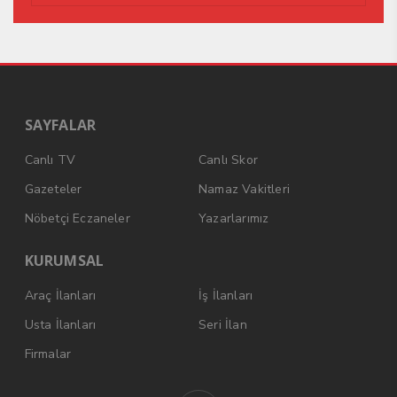
SAYFALAR
Canlı TV
Canlı Skor
Gazeteler
Namaz Vakitleri
Nöbetçi Eczaneler
Yazarlarımız
KURUMSAL
Araç İlanları
İş İlanları
Usta İlanları
Seri İlan
Firmalar