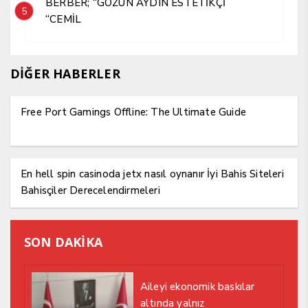
BERBER; “GÖZÜN AYDIN ESTETİKÇİ
5
“CEMİL
DİĞER HABERLER
Free Port Gamings Offline: The Ultimate Guide
En hell spin casinoda jetx nasıl oynanır İyi Bahis Siteleri
Bahisçiler Derecelendirmeleri
SON DAKİKA
Aileyi ekonomik baskılar
altında yalnız