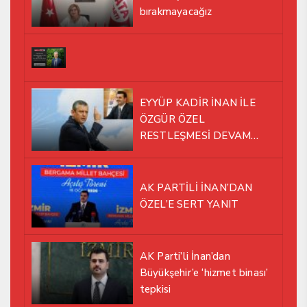
bırakmayacağız
EYYÜP KADİR İNAN İLE
ÖZGÜR ÖZEL
RESTLEŞMESİ DEVAM
EDİYOR
AK PARTİLİ İNAN’DAN
ÖZEL’E SERT YANIT
AK Parti’li İnan’dan
Büyükşehir’e ‘hizmet binası’
tepkisi