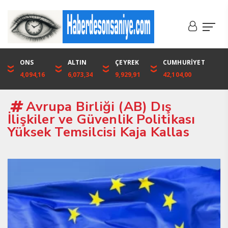
DOLAR
ONS
EURO
ALTIN
ALTIN
ÇEYREK
BIST
CUMHURİYET
46,1316
4,094,16
53,3001
6,073,34
6,073,34
9,929,91
1.720,92
42,104,00
Avrupa Birliği (AB) Dış
İlişkiler ve Güvenlik Politikası
Yüksek Temsilcisi Kaja Kallas