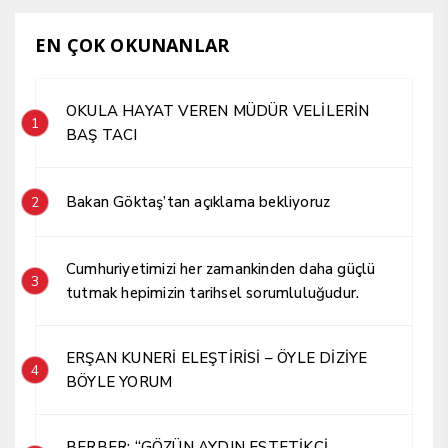
EN ÇOK OKUNANLAR
OKULA HAYAT VEREN MÜDÜR VELİLERİN
1
BAŞ TACI
Bakan Göktaş’tan açıklama bekliyoruz
2
Cumhuriyetimizi her zamankinden daha güçlü
3
tutmak hepimizin tarihsel sorumluluğudur.
ERŞAN KUNERİ ELEŞTİRİSİ – ÖYLE DİZİYE
4
BÖYLE YORUM
BERBER; “GÖZÜN AYDIN ESTETİKÇİ