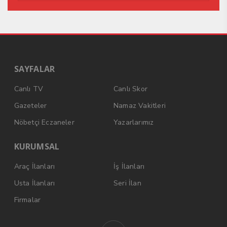
SAYFALAR
Canlı TV
Canlı Skor
Gazeteler
Namaz Vakitleri
Nöbetçi Eczaneler
Yazarlarımız
KURUMSAL
Araç İlanları
İş İlanları
Usta İlanları
Seri İlan
Firmalar