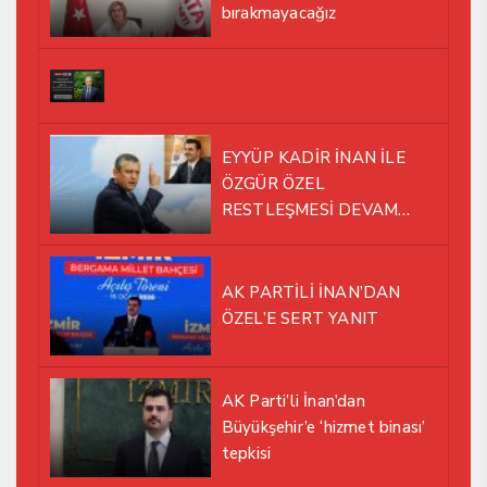
bırakmayacağız
EYYÜP KADİR İNAN İLE
ÖZGÜR ÖZEL
RESTLEŞMESİ DEVAM
EDİYOR
AK PARTİLİ İNAN’DAN
ÖZEL’E SERT YANIT
AK Parti’li İnan’dan
Büyükşehir’e ‘hizmet binası’
tepkisi