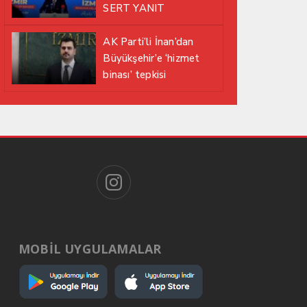
SERT YANIT
AK Parti’li İnan’dan
Büyükşehir’e ‘hizmet
binası’ tepkisi
MOBİL UYGULAMALAR