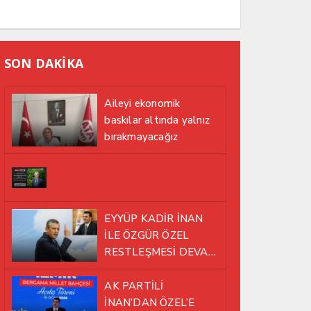
SON DAKİKA
Aileyi ekonomik
baskılar altında yalnız
bırakmayacağız
EYYÜP KADİR İNAN
İLE ÖZGÜR ÖZEL
RESTLEŞMESİ DEVAM
EDİYOR
AK PARTİLİ
İNAN’DAN ÖZEL’E