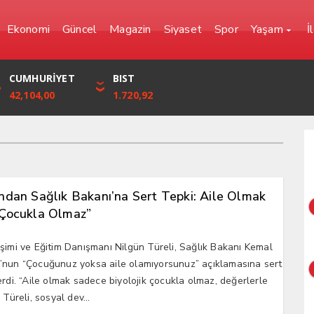
Ekonomi
Güncel
Magazin
Siyaset
Spor
Yaşam
İ
YEN
CUMHURİYET
FRANK
BIST
0,0000
42,104,00
57,6861
1.720,92
ndan Sağlık Bakanı’na Sert Tepki: Aile Olmak
Çocukla Olmaz”
şimi ve Eğitim Danışmanı Nilgün Türeli, Sağlık Bakanı Kemal
nun “Çocuğunuz yoksa aile olamıyorsunuz” açıklamasına sert
erdi. “Aile olmak sadece biyolojik çocukla olmaz, değerlerle
 Türeli, sosyal dev...