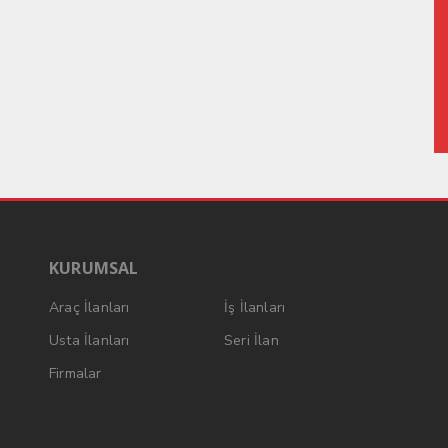
KURUMSAL
Araç İlanları
İş İlanları
Usta İlanları
Seri İlan
Firmalar