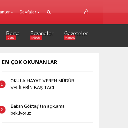
lanlar
Sayfalar
Borsa
Eczaneler
Gazeteler
Canlı
Nöbetçi
Manşet
EN ÇOK OKUNANLAR
OKULA HAYAT VEREN MÜDÜR
1
VELİLERİN BAŞ TACI
Bakan Göktaş’tan açıklama
2
bekliyoruz