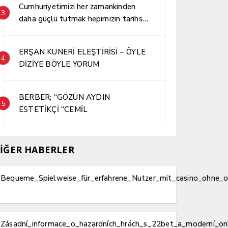
Cumhuriyetimizi her zamankinden
3
daha güçlü tutmak hepimizin tarihsel
sorumluluğudur.
ERŞAN KUNERİ ELEŞTİRİSİ – ÖYLE
4
DİZİYE BÖYLE YORUM
BERBER; “GÖZÜN AYDIN
5
ESTETİKÇİ “CEMİL
İĞER HABERLER
Bequeme_Spielweise_für_erfahrene_Nutzer_mit_casino_ohne_oa
Zásadní_informace_o_hazardních_hrách_s_22bet_a_moderní_on