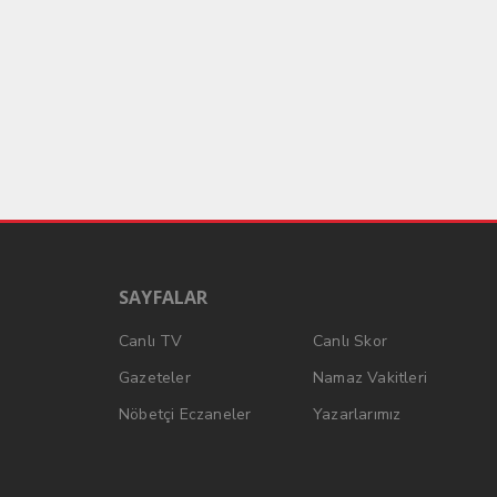
SAYFALAR
Canlı TV
Canlı Skor
Gazeteler
Namaz Vakitleri
Nöbetçi Eczaneler
Yazarlarımız