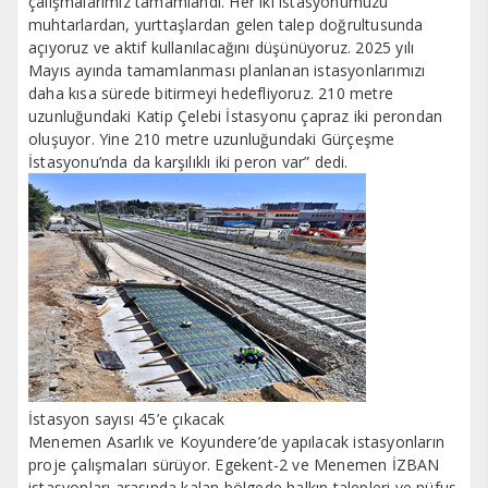
çalışmalarımız tamamlandı. Her iki istasyonumuzu
muhtarlardan, yurttaşlardan gelen talep doğrultusunda
açıyoruz ve aktif kullanılacağını düşünüyoruz. 2025 yılı
Mayıs ayında tamamlanması planlanan istasyonlarımızı
daha kısa sürede bitirmeyi hedefliyoruz. 210 metre
uzunluğundaki Katip Çelebi İstasyonu çapraz iki perondan
oluşuyor. Yine 210 metre uzunluğundaki Gürçeşme
İstasyonu’nda da karşılıklı iki peron var” dedi.
İstasyon sayısı 45’e çıkacak
Menemen Asarlık ve Koyundere’de yapılacak istasyonların
proje çalışmaları sürüyor. Egekent-2 ve Menemen İZBAN
istasyonları arasında kalan bölgede halkın talepleri ve nüfus