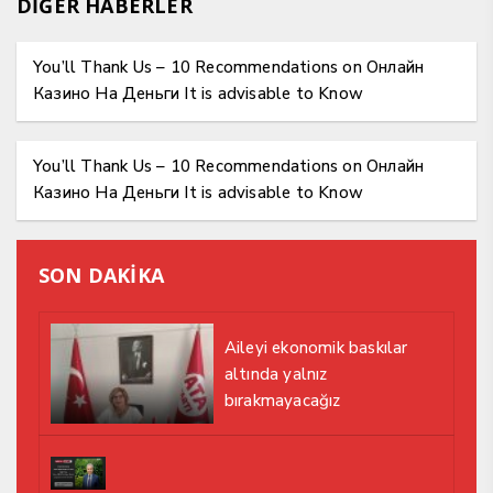
DİĞER HABERLER
You’ll Thank Us – 10 Recommendations on Онлайн
Казино На Деньги It is advisable to Know
You’ll Thank Us – 10 Recommendations on Онлайн
Казино На Деньги It is advisable to Know
SON DAKİKA
Aileyi ekonomik baskılar
altında yalnız
bırakmayacağız