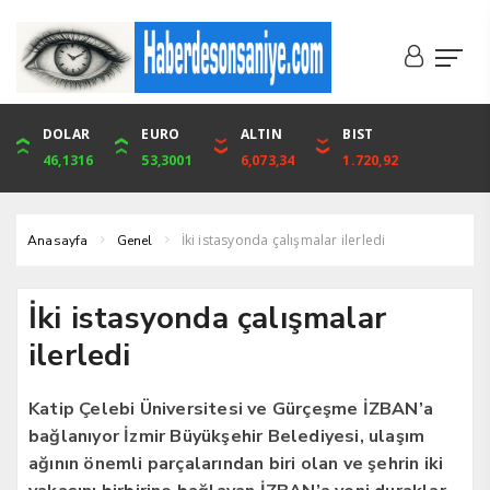
DOLAR
ONS
EURO
ALTIN
ALTIN
ÇEYREK
BIST
CUMHURİYET
46,1316
4,094,16
53,3001
6,073,34
6,073,34
9,929,91
1.720,92
42,104,00
İki istasyonda çalışmalar ilerledi
Anasayfa
Genel
İki istasyonda çalışmalar
ilerledi
Katip Çelebi Üniversitesi ve Gürçeşme İZBAN’a
bağlanıyor İzmir Büyükşehir Belediyesi, ulaşım
ağının önemli parçalarından biri olan ve şehrin iki