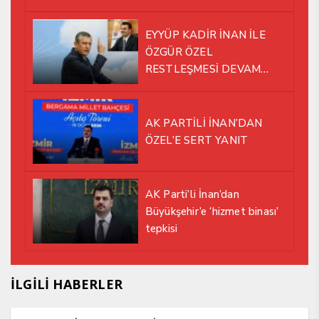
EYYÜP KADİR İNAN İLE
ÖZGÜR ÖZEL
RESTLEŞMESİ DEVAM
EDİYOR
AK PARTİLİ İNAN’DAN
ÖZEL’E SERT YANIT
AK Parti’li İnan’dan
Büyükşehir’e ‘hizmet binası’
tepkisi
İLGİLİ HABERLER