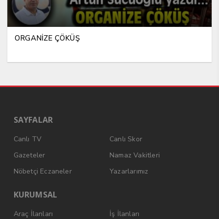
ORGANİZE ÇÖKÜŞ
SAYFALAR
Canlı TV
Canlı Skor
Gazeteler
Namaz Vakitleri
Nöbetçi Eczaneler
Yazarlarımız
KURUMSAL
Araç İlanları
İş İlanları