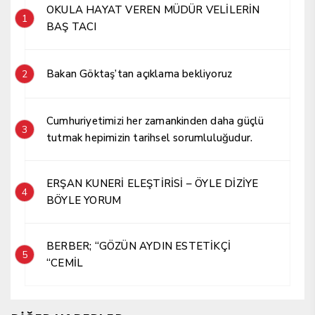
OKULA HAYAT VEREN MÜDÜR VELİLERİN
1
BAŞ TACI
Bakan Göktaş’tan açıklama bekliyoruz
2
Cumhuriyetimizi her zamankinden daha güçlü
3
tutmak hepimizin tarihsel sorumluluğudur.
ERŞAN KUNERİ ELEŞTİRİSİ – ÖYLE DİZİYE
4
BÖYLE YORUM
BERBER; “GÖZÜN AYDIN ESTETİKÇİ
5
“CEMİL